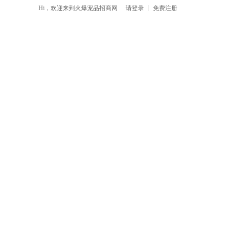
|
Hi，欢迎来到
火爆宠品招商网
请
登录
免费注册