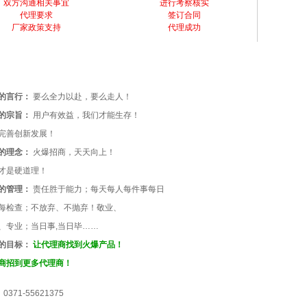
双方沟通相关事宜
进行考察核实
代理要求
签订合同
厂家政策支持
代理成功
的言行：
要么全力以赴，要么走人！
的宗旨：
用户有效益，我们才能生存！
完善创新发展！
的理念：
火爆招商，天天向上！
才是硬道理！
的管理：
责任胜于能力；每天每人每件事每日
每检查；不放弃、不抛弃！敬业、
、专业；当日事,当日毕……
的目标：
让代理商找到火爆产品！
商招到更多代理商！
1-55621375