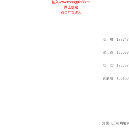
输入www.chongpin88.cn
网上搜索
点击广告进入
安 琪：177347
张天霞：185038
欣 欣：173357
郝丽丽：155158
郑州代工帮网络科技