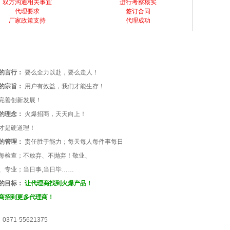
双方沟通相关事宜
进行考察核实
代理要求
签订合同
厂家政策支持
代理成功
的言行：
要么全力以赴，要么走人！
的宗旨：
用户有效益，我们才能生存！
完善创新发展！
的理念：
火爆招商，天天向上！
才是硬道理！
的管理：
责任胜于能力；每天每人每件事每日
每检查；不放弃、不抛弃！敬业、
、专业；当日事,当日毕……
的目标：
让代理商找到火爆产品！
商招到更多代理商！
1-55621375