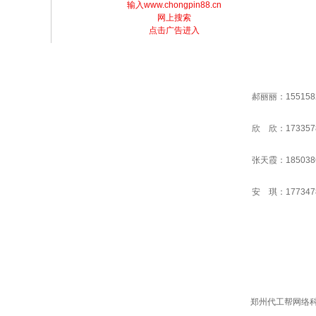
输入www.chongpin88.cn
网上搜索
点击广告进入
郝丽丽：155158
欣 欣：173357
张天霞：185038
安 琪：177347
郑州代工帮网络科技