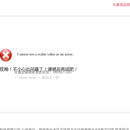
火爆宠品招
Cannot use a scalar value as an array
哎呦！不小心出问题了！请稍后再试吧！
开通店铺请联系史经理：19939273381
>> report_issue
>> 返回上一页
技有限公司 公司地址：郑州市金水区北环路与文化路瀚海北金B座7019室 联系电话：0371