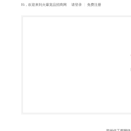
|
Hi，欢迎来到
火爆宠品招商网
请
登录
免费注册
郑州代工帮网络科