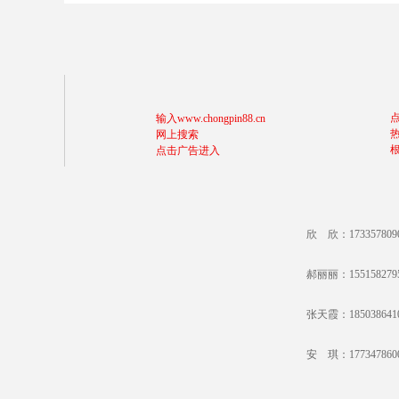
输入www.chongpin88.cn
网上搜索
点击广告进入
欣 欣：17335780
郝丽丽：15515827
张天霞：18503864
安 琪：17734786