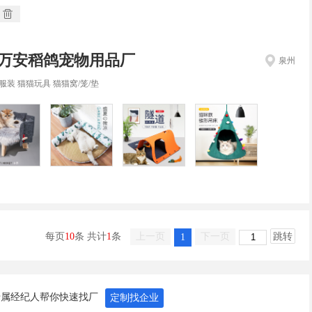
万安稻鸽宠物用品厂
泉州
服装 猫猫玩具 猫猫窝/笼/垫
每页
10
条 共计
1
条
上一页
下一页
跳转
1
专属经纪人帮你快速找厂
定制找企业