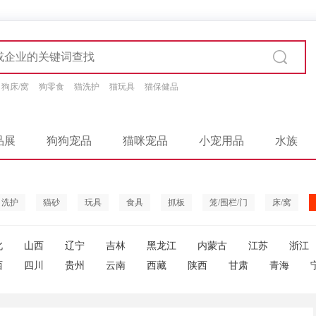
狗床/窝
狗零食
猫洗护
猫玩具
猫保健品
品展
狗狗宠品
猫咪宠品
小宠用品
水族
洗护
猫砂
玩具
食具
抓板
笼/围栏/门
床/窝
北
山西
辽宁
吉林
黑龙江
内蒙古
江苏
浙江
西
四川
贵州
云南
西藏
陕西
甘肃
青海