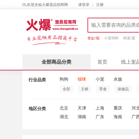
Hi,欢迎光临火爆宠品招商网
请
登录
|
注册
鱼缸/箱
小宠饲料
狗笼/屋
全部商品分类
首页
线上宠
狗狗
猫咪
小宠
水族
行业品类
全部
主粮
零食
保健品
北京
天津
上海
重庆
河
地区分类
湖北
湖南
广东
海南
广