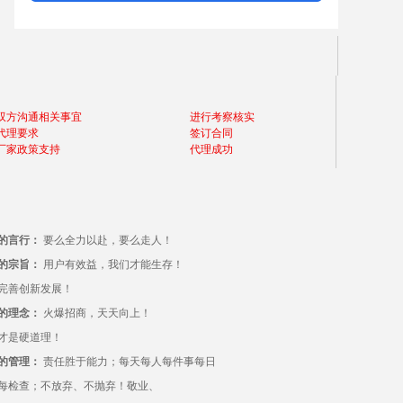
双方沟通相关事宜
进行考察核实
代理要求
签订合同
厂家政策支持
代理成功
的言行：
要么全力以赴，要么走人！
的宗旨：
用户有效益，我们才能生存！
完善创新发展！
的理念：
火爆招商，天天向上！
才是硬道理！
的管理：
责任胜于能力；每天每人每件事每日
每检查；不放弃、不抛弃！敬业、